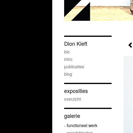
Dion Kieft
bio
intro
publicaties
blog
exposities
overzicht
galerie
- functioneel werk
- wandobjecten