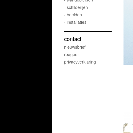
- schilderijen
- beelden
- installaties
contact
nieuwsbrief
reageer
privacyverklaring