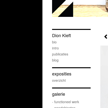
Dion Kieft
bio
intro
publicaties
blog
exposities
overzicht
galerie
- functioneel werk
- wandobjecten