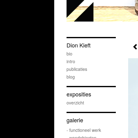
Dion Kieft
bio
intro
publicaties
blog
exposities
overzicht
galerie
- functioneel werk
- wandobjecten