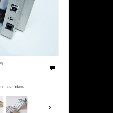
ag
c en aluminium.