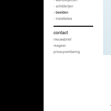
- schilderijen
- beelden
- installaties
contact
nieuwsbrief
reageer
privacyverklaring